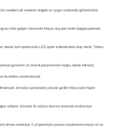
i tüm canlılara ait renklerin doğala en uygun tonlarında görünümünü
 ise bitki gelişim sürecinde ihtiyaç duyulan belirli dalgaboylarında
rt olarak özel spektrumlu LED çipler kullanılmakta olup deniz, Tatlısu
enksel geriverim vb önemli parametreleri doğru olarak bilirsiniz.
i ile birlikte üretilmektedir.
mektedir. Armatür içerisindeki yüksek gerilim ihtiva eden hiçbir
ğine sahiptir. Armatür ile sürücü devresi arasında endüstriyel
rünü olması nedeniyle 2 yıl garantiyle pazara sunulmasına karşın en az