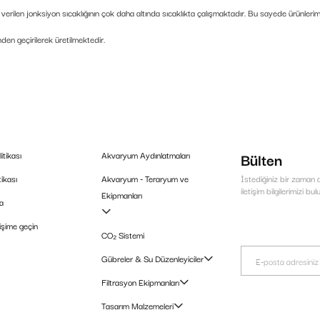
n verilen jonksiyon sıcaklığının çok daha altında sıcaklıkta çalışmaktadır. Bu sayede ürünler
en geçirilerek üretilmektedir.
itikası
Akvaryum Aydınlatmaları
Bülten
tikası
Akvaryum - Teraryum ve
İstediğiniz bir zaman a
iletişim bilgilerimizi bul
Ekipmanları
a
tişime geçin
CO₂ Sistemi
Gübreler & Su Düzenleyiciler
Filtrasyon Ekipmanları
Tasarım Malzemeleri