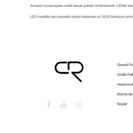
Armatür termal açıdan stabil olacak şekilde üretilmektedir. LED’ler izi
LED modüller tam otomatik üretim hatlarında ve %100 fonksiyon testind
Garanti Pol
Gizlilik Poli
Hakkımızd
Bizimle ile
Bayiler