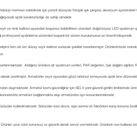
an hobiciyi memnun edebilmek için yeterli düzeyde fotopik ışık çıkışına, akvaryum içerisindek
ağlayacak optik karakteristiğe de sahip olmalıdır.
yir ve renk kalitesi açısından başarısız kalabilirken standart doğal beyaz LED spektrum ışığı
iği profesyonel aydınlatma sistemleri başarılı bir sistem kurulumunun en önemli bileşenidir.
gelişimi hem de üst düzey seyir kalitesi sunacak şekilde tasarlanmıştır. Ürünlerimizde standa
ur.
anmaktadır. Aldığınız ürünlere ait spektrum verileri, PAR değerleri, Işık dağılım eğrileri, R
çli olarak üretilmiştir. Armatürler seyir açısından gözü rahatsız etmeyecek optik lens düzenekler
 oluşmaktadır. Armatür kısmı güvenliğiniz için SELV yani güvenli gerilim limitlerinde üretil
e konnektörle armatüre bağlanmakta olup armatürden ayrı konumlanmaktadır.
ücüler kullanılmaktadır. Sürücüler kısa devre, aşırı ısınma vb faktörlere karşı koruma özelli
. Ürünler uzun süre sorunsuz ve güvenli olarak servis vermektedir. Ürünlerin son kullanıcı ü