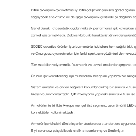
Bitkili akvaryum aydınlatması iyi bitki gelişiminin yanısıra görsel açıd
sağlayacak spektruma ve de ışığın akvaryum içerisinde iyi dağılımını s
Genel olarak Fotosentetik açıdan yüksek performanslı ışık kaynakları se
zafiyet göstermektedir. Dolayısıyla bu iki karakteristiğin iyi dengelend
SODEC aquatics ürünleri işte bu mantıkla hobicilere hem sağlıklı bitki 
ve Omurgasız aydınlatmaları için farklı spektrum çözümleri de mevcutt
Tüm modeller radyometrik, fotometrik ve termal testlerden geçerek tasarl
Ürünün ışık karakteristiği ilgili mühendislik hesapları yapılarak ve bilin
Sistem armatür ve ondan bağımsız konumlandırılmış bir sürücü kutusundan
bileşen bulunmamaktadır. Çift izolasyonlu yapıdaki sürücü kutusu is
Armatürler ile birlikte Avrupa menşeli üst segment, uzun ömürlü LED sür
konnektörler kullanılmaktadır.
Armatür içerisindeki tüm bileşenler uluslararası standartlara uygundur
5 yıl sorunsuz çalışabilecek nitelikte tasarlanmış ve üretilmiştir.