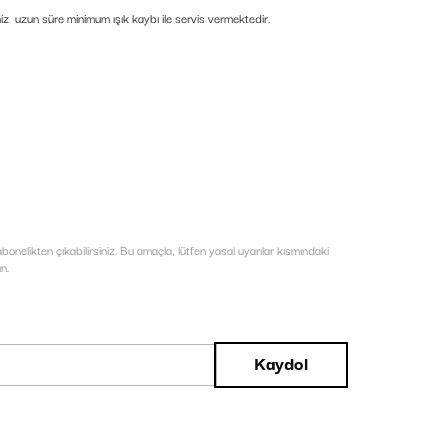
imiz uzun süre minimum ışık kaybı ile servis vermektedir.
bonelikten çıkabilirsiniz. Bu amaçla, lütfen yasal uyarılar kısmındaki
un.
Kaydol